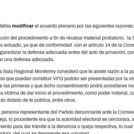
 debía
modificar
el acuerdo plenario por las siguientes razones:
ición del procedimiento a fin de recabar material probatorio, la
lo actuado, ya que de conformidad con el artículo 14 de la Cons
garantizar la defensa adecuada antes del acto de privación, co
izar una defensa adecuada.
 la Sala Regional Monterrey consideró que le asiste razón a la p
s que puedan constituir VPG podrán ser presentadas por la víc
e las primeras y que dicho consentimiento podrá acreditarse m
a víctima de dar inicio al procedimiento, como poder notarial, c
to dotado de fe pública, entre otros.
ra persona representante del Partido denunciante ante la Comisión
eja, lo procedente era que la autoridad electoral se cerciorara, 
ento para dar trámite a la denuncia o queja respectiva, lo cual e
gadora, del cual se desprende esa voluntad.