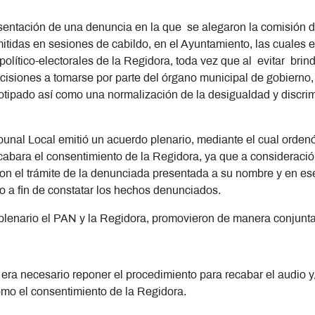
esentación de una denuncia en la que se alegaron la comisión de
tidas en sesiones de cabildo, en el Ayuntamiento, las cuales e
lítico-electorales de la Regidora, toda vez que al evitar brind
siones a tomarse por parte del órgano municipal de gobierno, l
otipado así como una normalización de la desigualdad y discrim
ribunal Local emitió un acuerdo plenario, mediante el cual orden
cabara el consentimiento de la Regidora, ya que a consideración
 con el trámite de la denunciada presentada a su nombre y en ese
o a fin de constatar los hechos denunciados.
lenario el PAN y la Regidora, promovieron de manera conjunta e
i era necesario reponer el procedimiento para recabar el audio 
omo el consentimiento de la Regidora.