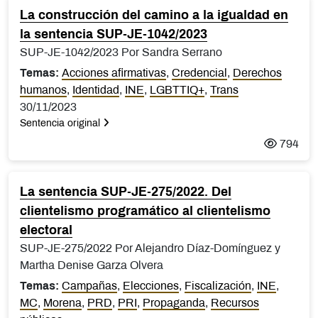
La construcción del camino a la igualdad en
la sentencia SUP-JE-1042/2023
SUP-JE-1042/2023 Por Sandra Serrano
Temas:
Acciones afirmativas
,
Credencial
,
Derechos
humanos
,
Identidad
,
INE
,
LGBTTIQ+
,
Trans
30/11/2023
Sentencia original
794
La sentencia SUP-JE-275/2022. Del
clientelismo programático al clientelismo
electoral
SUP-JE-275/2022 Por Alejandro Díaz-Domínguez y
Martha Denise Garza Olvera
Temas:
Campañas
,
Elecciones
,
Fiscalización
,
INE
,
MC
,
Morena
,
PRD
,
PRI
,
Propaganda
,
Recursos