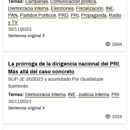
Temas:
Campañas
,
Comunicación política
,
Democracia Interna
,
Elecciones
,
Fiscalización
,
INE
,
PAN
,
Partidos Políticos
,
PRD
,
PRI
,
Propaganda
,
Radio
y TV
30/11/2023
Sentencia original
1694
La prórroga de la dirigencia nacional del PRI.
Más allá del caso concreto
SUP-JE-20/2023 y acumulado Por Guadalupe
Salmorán
Temas:
Democracia Interna
,
INE
,
Justicia interna
,
PRI
30/11/2023
Sentencia original
1524