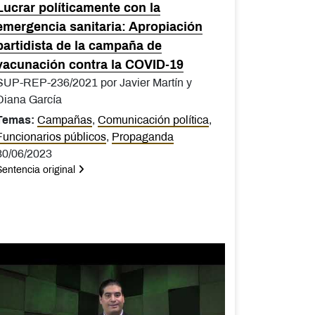
Lucrar políticamente con la
emergencia sanitaria: Apropiación
partidista de la campaña de
vacunación contra la COVID-19
SUP-REP-236/2021 por Javier Martín y
Diana García
Temas:
Campañas
,
Comunicación política
,
Funcionarios públicos
,
Propaganda
30/06/2023
Sentencia original