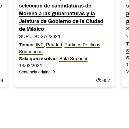
e
selección de candidaturas de
s
Morena a las gubernaturas y la
p
Jefatura de Gobierno de la Ciudad
p
S
de México
,
y
SUP-JDC-274/2024
T
Temas:
INE
,
Paridad
,
Partidos Políticos
,
S
Senadurías
S
Sala que resolvió:
Sala Superior
1
13/03/2024
S
Sentencia original
16
657