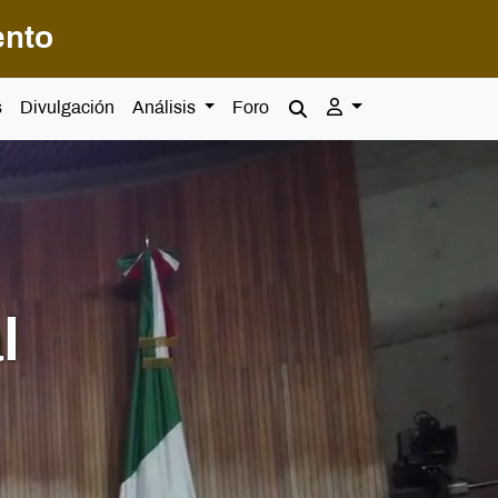
ento
s
Divulgación
Análisis
Foro
l