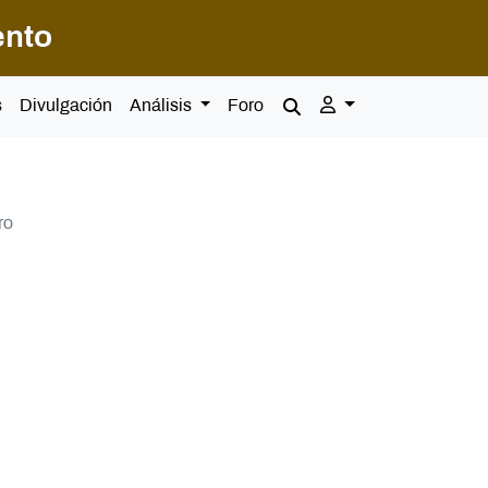
ento
s
Divulgación
Análisis
Foro
ro