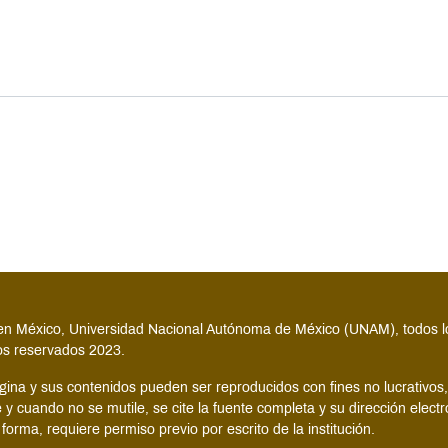
n México, Universidad Nacional Autónoma de México (UNAM), todos l
s reservados 2023.
gina y sus contenidos pueden ser reproducidos con fines no lucrativos,
 y cuando no se mutile, se cite la fuente completa y su dirección electr
 forma, requiere permiso previo por escrito de la institución.