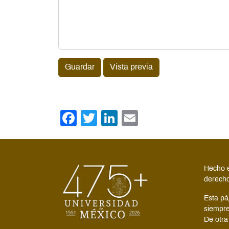
Guardar
Vista previa
Facebook
Twitter
LinkedIn
Email
Hecho e
derecho
Esta pá
siempre
De otra