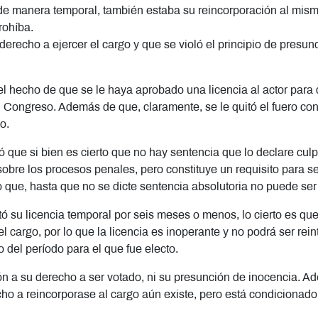
de manera temporal, también estaba su reincorporación al mis
rohíba.
 derecho a ejercer el cargo y que se violó el principio de pres
l hecho de que se le haya aprobado una licencia al actor para 
l Congreso. Además de que, claramente, se le quitó el fuero cons
o.
que si bien es cierto que no hay sentencia que lo declare culp
obre los procesos penales, pero constituye un requisito para se
o que, hasta que no se dicte sentencia absolutoria no puede ser 
itó su licencia temporal por seis meses o menos, lo cierto es qu
l cargo, por lo que la licencia es inoperante y no podrá ser rei
o del período para el que fue electo.
 a su derecho a ser votado, ni su presunción de inocencia. Ad
cho a reincorporase al cargo aún existe, pero está condicionado