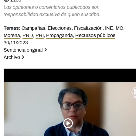
2185
Las opiniones o comentarios publicados son
responsabilidad exclusiva de quien suscribe.
Temas:
Campañas
,
Elecciones
,
Fiscalización
,
INE
,
MC
,
Morena
,
PRD
,
PRI
,
Propaganda
,
Recursos públicos
30/11/2023
Sentencia original
Archivo