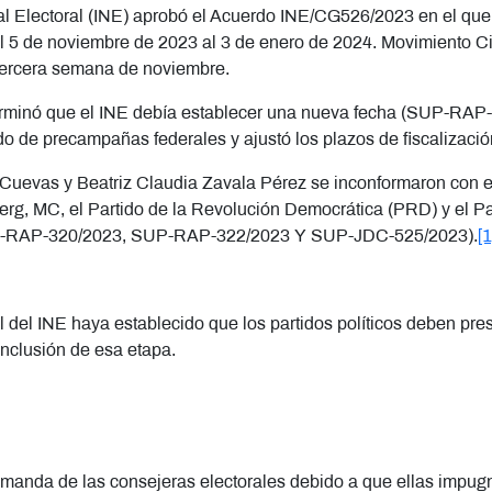
onal Electoral (INE) aprobó el Acuerdo INE/CG526/2023 en el qu
del 5 de noviembre de 2023 al 3 de enero de 2024. Movimiento 
 tercera semana de noviembre.
terminó que el INE debía establecer una nueva fecha (
SUP-RAP-
o de precampañas federales y ajustó los plazos de fiscalizaci
Cuevas y Beatriz Claudia Zavala Pérez se inconformaron con es
rg, MC, el Partido de la Revolución Democrática (PRD) y el Pa
-RAP-320/2023, SUP-RAP-322/2023 Y SUP-JDC-525/2023).
[1
l del INE haya establecido que los partidos políticos deben pr
onclusión de esa etapa.
manda de las consejeras electorales debido a que ellas impug