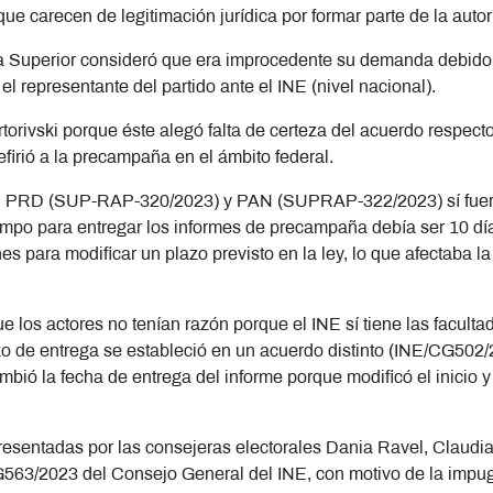
que carecen de legitimación jurídica por formar parte de la aut
a Superior consideró que era improcedente su demanda debido a
 el representante del partido ante el INE (nivel nacional).
ivski porque éste alegó falta de certeza del acuerdo respect
firió a la precampaña en el ámbito federal.
 el PRD (SUP-RAP-320/2023) y PAN (SUPRAP-322/2023) sí fueron
mpo para entregar los informes de precampaña debía ser 10 días
 para modificar un plazo previsto en la ley, lo que afectaba la 
e los actores no tenían razón porque el INE sí tiene las faculta
o de entrega se estableció en un acuerdo distinto (INE/CG502
bió la fecha de entrega del informe porque modificó el inicio y
esentadas por las consejeras electorales Dania Ravel, Claud
/CG563/2023 del Consejo General del INE, con motivo de la imp