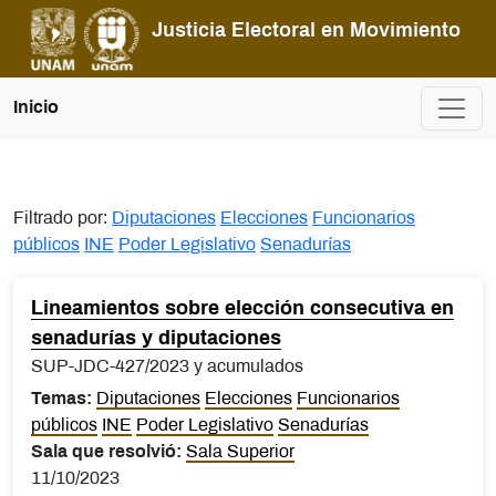
Pasar al contenido principal
Justicia Electoral en Movimiento
Inicio
Filtrado por:
Diputaciones
Elecciones
Funcionarios
públicos
INE
Poder Legislativo
Senadurías
Lineamientos sobre elección consecutiva en
senadurías y diputaciones
SUP-JDC-427/2023 y acumulados
Temas:
Diputaciones
Elecciones
Funcionarios
públicos
INE
Poder Legislativo
Senadurías
Sala que resolvió:
Sala Superior
11/10/2023